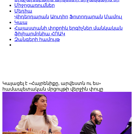
Միջոցառումներ
Մեդիա
Վիդեոդարան
Աուդիո
Ֆոտոդարան
Մամուլ
Կապ
Հայաստանի փոքրիկ երգիչներ մանկական
ֆիլհարմոնիա ՀՈԱԿ
Զանգերի համույթ
Կայացել է «Հայրենիքը, արվեստն ու ես»
համապետական մրցույթի վերջին փուլը