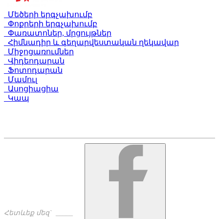
Մեծերի երգչախումբ
Փոքրերի երգչախումբ
Փառատոներ, մրցույթներ
Հիմնադիր և գեղարվեստական ղեկավար
Միջոցառումներ
Վիդեոդարան
Ֆոտոդարան
Մամուլ
Ասոցիացիա
Կապ
Արամի փող. 23 (Երևան, Հայաստան)
+374 10 535758
+374 91 535758
alschoir@gmail.com
Հետևեք մեզ` _____