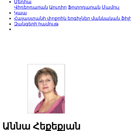
Մեդիա
Վիդեոդարան
Աուդիո
Ֆոտոդարան
Մամուլ
Կապ
Հայաստանի փոքրիկ երգիչներ մանկական ֆիլ
Զանգերի համույթ
Աննա Հեքեքյան