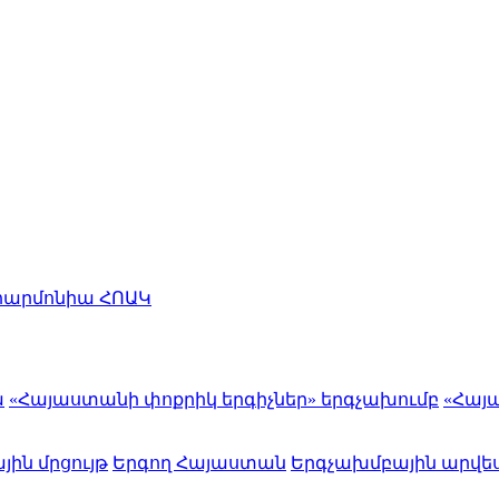
հարմոնիա ՀՈԱԿ
ա
«Հայաստանի փոքրիկ երգիչներ» երգչախումբ
«Հայ
յին մրցույթ
Երգող Հայաստան
Երգչախմբային արվես