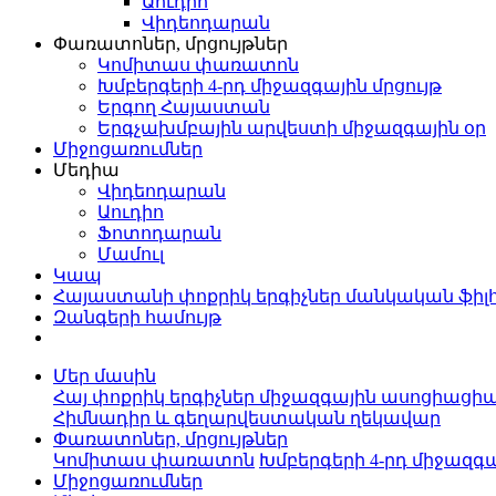
Աուդիո
Վիդեոդարան
Փառատոներ, մրցույթներ
Կոմիտաս փառատոն
Խմբերգերի 4-րդ միջազգային մրցույթ
Երգող Հայաստան
Երգչախմբային արվեստի միջազգային օր
Միջոցառումներ
Մեդիա
Վիդեոդարան
Աուդիո
Ֆոտոդարան
Մամուլ
Կապ
Հայաստանի փոքրիկ երգիչներ մանկական ֆիլ
Զանգերի համույթ
Մեր մասին
Հայ փոքրիկ երգիչներ միջազգային ասոցիացի
Հիմնադիր և գեղարվեստական ղեկավար
Փառատոներ, մրցույթներ
Կոմիտաս փառատոն
Խմբերգերի 4-րդ միջազգա
Միջոցառումներ