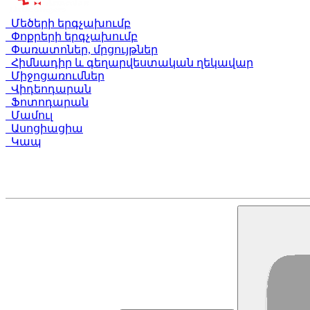
Մեծերի երգչախումբ
Փոքրերի երգչախումբ
Փառատոներ, մրցույթներ
Հիմնադիր և գեղարվեստական ղեկավար
Միջոցառումներ
Վիդեոդարան
Ֆոտոդարան
Մամուլ
Ասոցիացիա
Կապ
Արամի փող. 23 (Երևան, Հայաստան)
+374 10 535758
+374 91 535758
alschoir@gmail.com