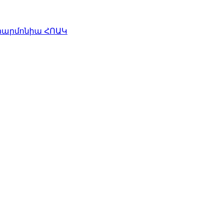
հարմոնիա ՀՈԱԿ